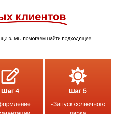
ых клиентов
анцию. Мы помогаем найти подходящее
Шаг 4
Шаг 5
формление
-Запуск солнечного
кументации
парка