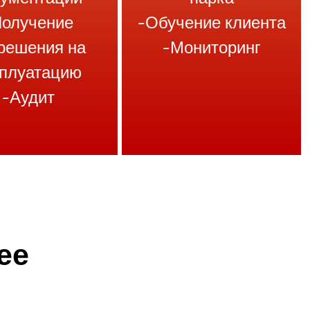
Получение
-Обучение клиента
решения на
-Мониторинг
сплуатацию
-Аудит
ее