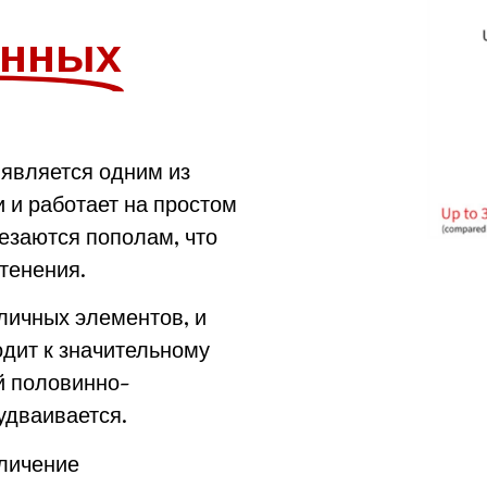
енных
является одним из
 и работает на простом
езаются пополам, что
тенения.
личных элементов, и
одит к значительному
й половинно-
удваивается.
еличение