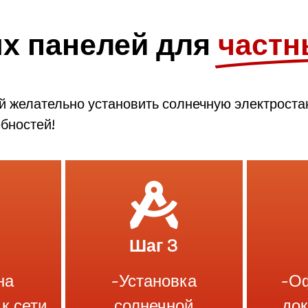
х панелей для
частн
ой желательно установить солнечную электрост
бностей!
Шаг 3
на
-Установка
-О
к сети
солнечной
до