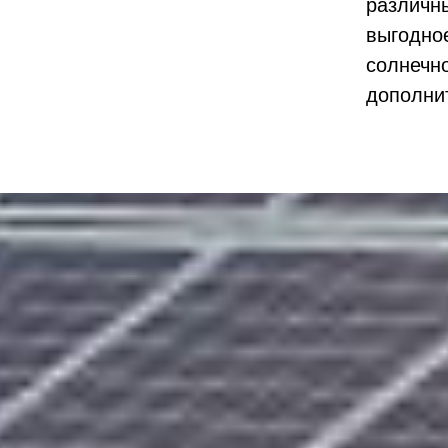
различн
выгодно
солнечн
дополни