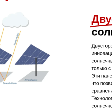
Дву
сол
Двустор
инноваци
солнечн
только с
Эти пан
что позв
сравнен
Техноло
солнечно