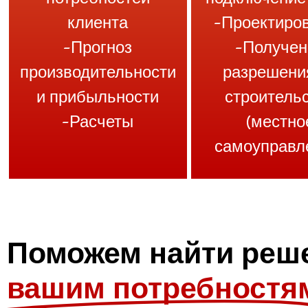
клиента
-Проектиро
-Прогноз
-Получен
производительности
разрешени
и прибыльности
строитель
-Расчеты
(местно
самоуправл
Поможем найти реш
вашим потребностя