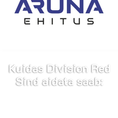
Kuidas Division Red
Sind aidata saab:
Kuulame ära Sinu soovid ja