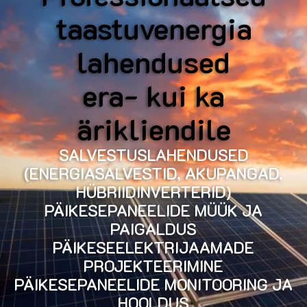
taastuvenergia
lahendused
era- kui ka
ärikliendile
SALVESTUSLAHENDUSED
(ENERGIASALVESTID, AKUPANGAD,
HÜBRIIDINVERTERID)
PÄIKESEPANEELIDE MÜÜK JA
PAIGALDUS
PÄIKESEELEKTRIJAAMADE
PROJEKTEERIMINE
PÄIKESEPANEELIDE MONITOORING JA
HOOLDUS