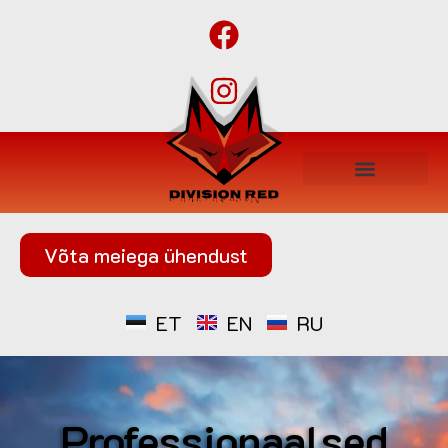
Võta meiega ühendust
ET
EN
RU
Professionaalsed