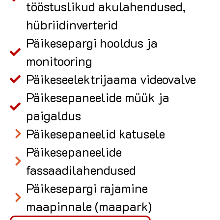
tööstuslikud akulahendused,
hübriidinverterid
Päikesepargi hooldus ja
monitooring
Päikeseelektrijaama videovalve
Päikesepaneelide müük ja
paigaldus
Päikesepaneelid katusele
Päikesepaneelide
fassaadilahendused
Päikesepargi rajamine
maapinnale (maapark)