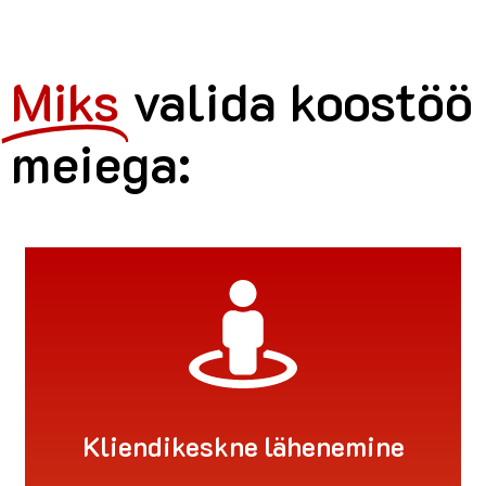
Miks
valida koostöö
meiega:
Kliendikeskne lähenemine